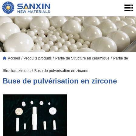
Accueil
Produits
produits
Application
Le
/
/
/
Accueil
Produits produits
Partie de Structure en céramique
Partie de
Blog
À
/
Structure zircone
Buse de pulvérisation en zircone
propos
Contact
Buse de pulvérisation en zircone
de
Contact
nous