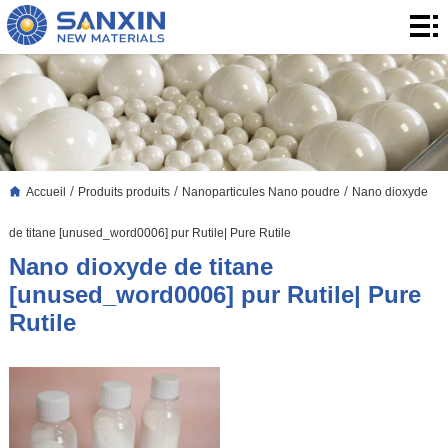
Accueil
Produits
produits
Application
Le
/
/
/
Accueil
Produits produits
Nanoparticules Nano poudre
Nano dioxyde
Blog
À
de titane [unused_word0006] pur Rutile| Pure Rutile
propos
Contact
Nano dioxyde de titane
[unused_word0006] pur Rutile| Pure
de
Contact
Rutile
nous