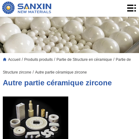
Accueil
Produits
produits
Application
Le
/
/
/
Accueil
Produits produits
Partie de Structure en céramique
Partie de
Blog
À
/
Structure zircone
Autre partie céramique zircone
propos
Contact
Autre partie céramique zircone
de
Contact
nous