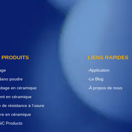
 PRODUITS
LIENS RAPIDES
age
-Application
 Nano poudre
-Le Blog
mitage en céramique
-À propos de nous
ment en céramique
 de résistance à l’usure
ture en céramique
SiC Products