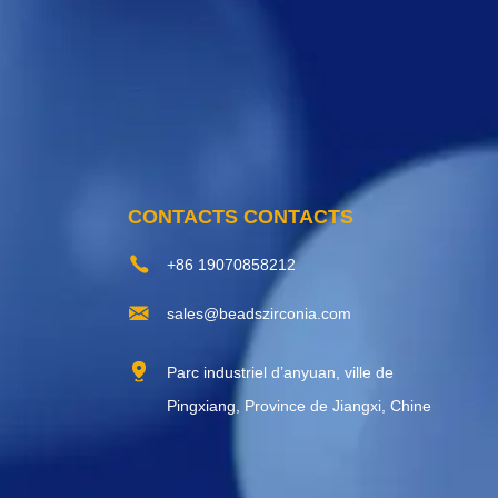
CONTACTS CONTACTS
+86 19070858212
sales@beadszirconia.com
Parc industriel d’anyuan, ville de
Pingxiang, Province de Jiangxi, Chine