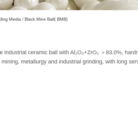
nding Media
/
Black Mine Ball( BMB)
ce industrial ceramic ball with Al₂O₃+ZrO₂ ＞83.0%, ha
mining, metallurgy and industrial grinding, with long ser