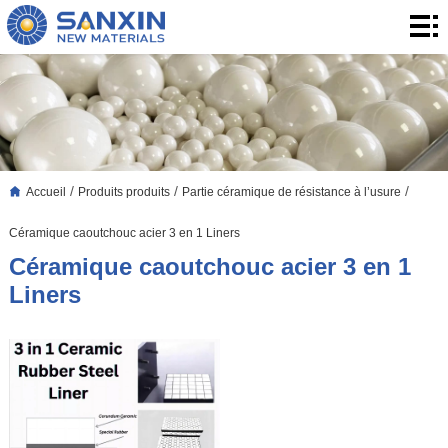
Accueil
Produits
produits
Application
Le
/
/
/
Accueil
Produits produits
Partie céramique de résistance à l’usure
Blog
À
Céramique caoutchouc acier 3 en 1 Liners
propos
Contact
Céramique caoutchouc acier 3 en 1
Liners
de
Contact
nous