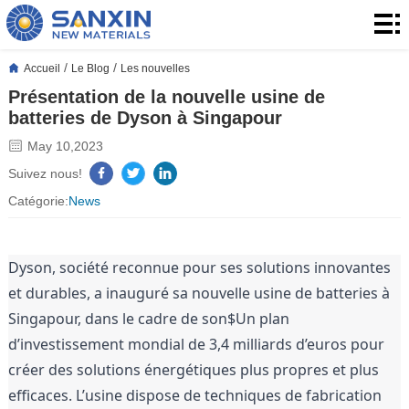
Accueil
Produits
/
/
Accueil
Le Blog
Les nouvelles
Présentation de la nouvelle usine de
produits
Application
batteries de Dyson à Singapour
Le
May 10,2023
Suivez nous!
Blog
À
Catégorie:
News
propos
Contact
Dyson, société reconnue pour ses solutions innovantes 
de
Contact
et durables, a inauguré sa nouvelle usine de batteries à 
nous
Singapour, dans le cadre de son$Un plan 
d’investissement mondial de 3,4 milliards d’euros pour 
créer des solutions énergétiques plus propres et plus 
efficaces. L’usine dispose de techniques de fabrication 