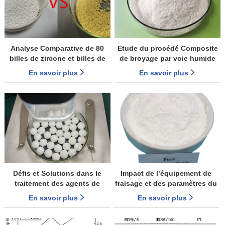
Analyse Comparative de 80
Etude du procédé Composite
billes de zircone et billes de
de broyage par voie humide
zircone stabilisées au cérium
du Kaolin calciné et du
En savoir plus
En savoir plus
dioxyde de titane
Défis et Solutions dans le
Impact de l’équipement de
traitement des agents de
fraisage et des paramètres du
Suspension
procédé sur la taille des
En savoir plus
En savoir plus
particules de poudre de
zircone