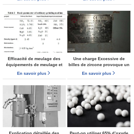
billes
Efficacité de meulage des
Une charge Excessive de
équipements de meulage et
billes de zircone provoque un
impact des différentes
bourrage Horizontal du moulin
En savoir plus
En savoir plus
méthodes de meulage sur la
à sable
performance du revêtement
Explication détaillée des
Peut-on utiliser 65% d’oxyde