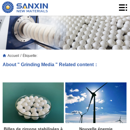
Accueil
Produits
produits
Application
Le
/
Accueil
Étiquette:
Blog
À
About " Grinding Media " Related content：
propos
Contact
de
Contact
nous
Billes de zircone stabilisées à
Nouvelle énergie