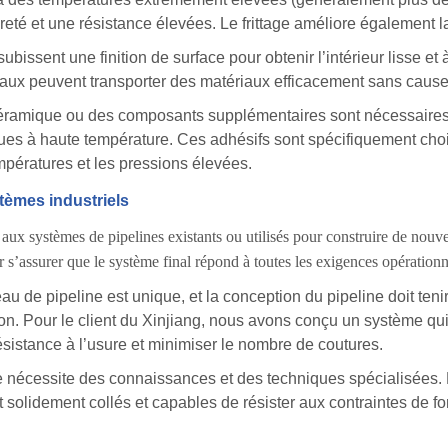
reté et une résistance élevées. Le frittage améliore également 
s subissent une finition de surface pour obtenir l’intérieur lisse e
uyaux peuvent transporter des matériaux efficacement sans cause
ramique ou des composants supplémentaires sont nécessaires (
ques à haute température. Ces adhésifs sont spécifiquement choi
mpératures et les pressions élevées.
tèmes industriels
aux systèmes de pipelines existants ou utilisés pour construire de nouve
 s’assurer que le système final répond à toutes les exigences opérationn
u de pipeline est unique, et la conception du pipeline doit teni
tion. Pour le client du Xinjiang, nous avons conçu un système q
sistance à l’usure et minimiser le nombre de coutures.
e nécessite des connaissances et des techniques spécialisées. En
ont solidement collés et capables de résister aux contraintes de 