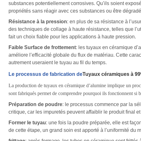
substances potentiellement corrosives. Qu’ils soient expos
propriétés sans réagir avec ces substances ou être dégradés
Résistance à la pression
: en plus de sa résistance à l’us
des techniques de collage à haute résistance, telles que l’u
fait un choix fiable pour les applications à haute pression.
Faible Surface de frottement
: les tuyaux en céramique d’a
améliore l’efficacité globale du flux de matériau. Cette cara
autrement useraient le tuyau au fil du temps.
Le processus de fabrication de
Tuyaux céramiques à 99
La production de tuyaux en céramique d’alumine implique un proces
sont fabriqués permet de comprendre pourquoi ils fonctionnent si b
Préparation de poudre
: le processus commence par la sél
critique, car les impuretés peuvent affaiblir le produit final e
Former le tuyau
: une fois la poudre préparée, elle est faç
de cette étape, un grand soin est apporté à l’uniformité du m
frittage
: après formage, les tubes en céramique sont fritt