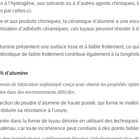
és à l’hydrogène, aux solvants ou à d’autres agents chimiques,
 par celles-ci.
ure et aux produits chimiques, la céramique d’alumine a une exce
tilisation d’adhésifs céramiques, ces tuyaux peuvent résister à 
lumine présentent une surface lisse et à faible frottement, ce qu
ctéristique de faible frottement contribue également à la longévi
% d’alumine
sus de fabrication sophistiqué conçu pour obtenir les propriétés opti
ien dans des environnements difficiles.
ection de poudre d’alumine de haute pureté, qui forme le matéri
t réduire sa résistance à l’usure.
onnée dans la forme de tuyau désirée en utilisant des techniques 
atériau, car toute incohérence peut conduire à des points faibles 
és à des températures extrêmement élevées (généralement plus d