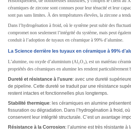
Historiquement, de nombreuses industries, y compris le client au X
céramiques de zircone sont connues pour leur ténacité et leur capac
sont pas sans limites. À des températures élevées, la zircone a tenda
Dans l’hydrogénation à froid, où le système peut subir des fluctua
compromet non seulement l’intégrité du système, mais peut égalemen
conduit à l’adoption de tuyaux en céramique à 99% d’alumine.
La Science derrière les tuyaux en céramique à 99% d’a
L’alumine, ou oxyde d’aluminium (Al₂O₃), est un matériau céramique 
propriétés des céramiques en alumine les rendent particulièrement bie
Dureté et résistance à l’usure
: avec une dureté supérieur
de pipeline. Cette dureté se traduit par une résistance supé
restent intactes et fonctionnelles plus longtemps.
Stabilité thermique
: les céramiques en alumine présentent 
fissuration ou dégradation. Dans l’hydrogénation à froid, o
conservent leur intégrité structurale. C’est un avantage impo
Résistance à la Corrosion
: l’alumine est très résistante 