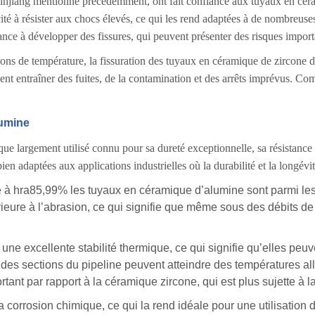
injiang mentionné précédemment, ont fait confiance aux tuyaux en céram
ité à résister aux chocs élevés, ce qui les rend adaptées à de nombreuse
nce à développer des fissures, qui peuvent présenter des risques important
tions de température, la fissuration des tuyaux en céramique de zircone 
t entraîner des fuites, de la contamination et des arrêts imprévus. Comp
lumine
largement utilisé connu pour sa dureté exceptionnelle, sa résistance à 
n adaptées aux applications industrielles où la durabilité et la longévit
e à hra85,99% les tuyaux en céramique d’alumine sont parmi les
rieure à l’abrasion, ce qui signifie que même sous des débits de
une excellente stabilité thermique, ce qui signifie qu’elles pe
ù des sections du pipeline peuvent atteindre des températures a
rtant par rapport à la céramique zircone, qui est plus sujette à l
à la corrosion chimique, ce qui la rend idéale pour une utilisati