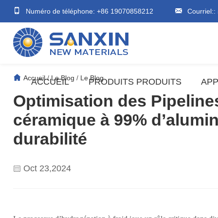
Numéro de téléphone: +86 19070858212
Courriel::
Accueil
/
Le Blog
/
Le Blog
ACCUEIL
PRODUITS PRODUITS
APP
Optimisation des Pipeline
céramique à 99% d’alumine
durabilité
Oct 23,2024