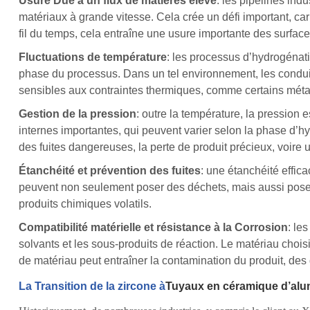
Usure Due à un flux de matières élevé
: les pipelines indu
matériaux à grande vitesse. Cela crée un défi important, ca
fil du temps, cela entraîne une usure importante des surfac
Fluctuations de température
: les processus d’hydrogénati
phase du processus. Dans un tel environnement, les conduit
sensibles aux contraintes thermiques, comme certains métau
Gestion de la pression
: outre la température, la pression 
internes importantes, qui peuvent varier selon la phase d’h
des fuites dangereuses, la perte de produit précieux, voire 
Étanchéité et prévention des fuites
: une étanchéité effic
peuvent non seulement poser des déchets, mais aussi poser 
produits chimiques volatils.
Compatibilité matérielle et résistance à la Corrosion
: le
solvants et les sous-produits de réaction. Le matériau chois
de matériau peut entraîner la contamination du produit, de
La Transition de la zircone à
Tuyaux en céramique d’alu