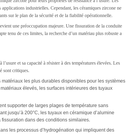
ique zircone pour leurs propriétés de résistance à l’usure. Les
s applications industrielles. Cependant, les céramiques zircone ne
s sur le plan de la sécurité et de la fiabilité opérationnelle.
devient une préoccupation majeure. Une fissuration de la conduite
te tenu de ces limites, la recherche d’un matériau plus robuste a
l’usure et sa capacité à résister à des températures élevées. Les
é sont critiques.
 matériaux les plus durables disponibles pour les systèmes
 matériaux élevés, les surfaces intérieures des tuyaux
uvent supporter de larges plages de température sans
llant jusqu’à 200°C, les tuyaux en céramique d’alumine
a fissuration dans des conditions similaires.
on dans les processus d’hydrogénation qui impliquent des