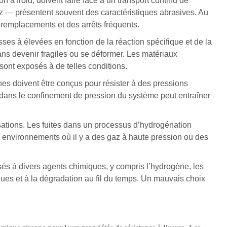
on à froid, doivent faire face à un transport continu de
gaz — présentent souvent des caractéristiques abrasives. Au
 remplacements et des arrêts fréquents.
sses à élevées en fonction de la réaction spécifique et de la
ns devenir fragiles ou se déformer. Les matériaux
ont exposés à de telles conditions.
lines doivent être conçus pour résister à des pressions
e dans le confinement de pression du système peut entraîner
lisations. Les fuites dans un processus d’hydrogénation
s environnements où il y a des gaz à haute pression ou des
sés à divers agents chimiques, y compris l’hydrogène, les
iques et à la dégradation au fil du temps. Un mauvais choix