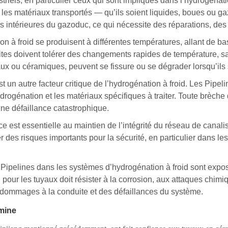
striels, en particulier ceux qui sont impliqués dans l’hydrogénati
r les matériaux transportés — qu’ils soient liquides, boues ou 
es intérieures du gazoduc, ce qui nécessite des réparations, des
on à froid se produisent à différentes températures, allant de ba
es doivent tolérer des changements rapides de température, sa
x ou céramiques, peuvent se fissure ou se dégrader lorsqu’ils s
est un autre facteur critique de l’hydrogénation à froid. Les Pipe
ydrogénation et les matériaux spécifiques à traiter. Toute brèch
une défaillance catastrophique.
ace est essentielle au maintien de l’intégrité du réseau de cana
des risques importants pour la sécurité, en particulier dans le
s Pipelines dans les systèmes d’hydrogénation à froid sont expo
i pour les tuyaux doit résister à la corrosion, aux attaques chim
s dommages à la conduite et des défaillances du système.
mine