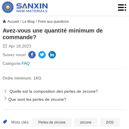
Accueil
Produits
/
/
Accueil
Le Blog
Foire aux questions
Avez-vous une quantité minimum de
produits
Application
commande?
Le
Apr 18,2023
Suivez nous!
Blog
À
Catégorie:
FAQ
propos
Contact
Ordre minimum: 1KG
de
Contact
Quelle est la composition des perles de zircone?
nous
Que sont les perles de zircone?
Mots clés:
Perles de zircone
zircone
ZrO2