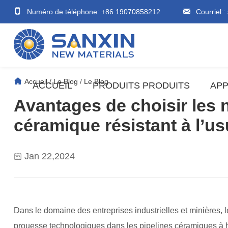
Numéro de téléphone: +86 19070858212
Courriel::
Accueil
/
Le Blog
/
Le Blog
ACCUEIL
PRODUITS PRODUITS
APP
Avantages de choisir les
céramique résistant à l’u
Jan 22,2024
Dans le domaine des entreprises industrielles et minières, 
prouesse technologiques dans les pipelines céramiques à ha